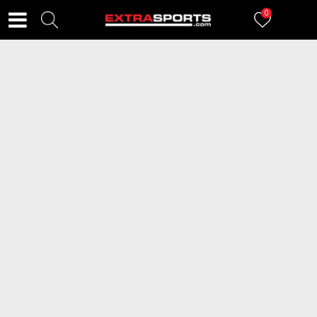
0
FILTERI
30
proizvoda
2=20
EXTRA UŠTEDA
PUMA Patike 9-T
KRONOS Patike Remy