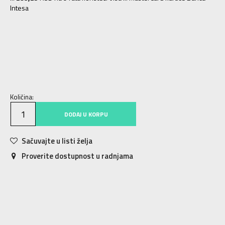
Intesa
NS
Univ.
Količina:
DODAJ U KORPU
Sačuvajte u listi želja
Proverite dostupnost u radnjama