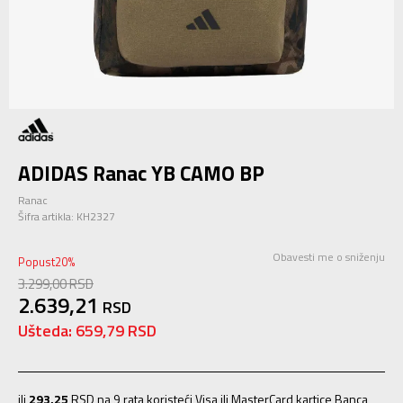
ADIDAS Ranac YB CAMO BP
Ranac
Šifra artikla:
KH2327
Obavesti me o sniženju
Popust
20
%
3.299,00
RSD
2.639,21
RSD
Ušteda:
659,79
RSD
ili
293,25
RSD na 9 rata koristeći Visa ili MasterCard kartice Banca