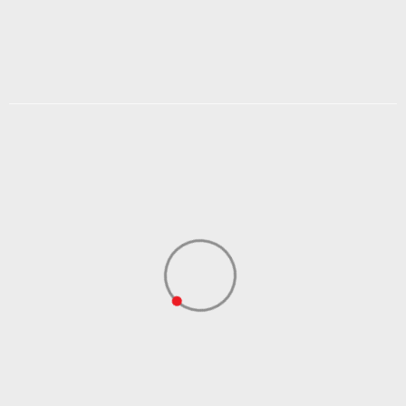
2.879,21
RSD
3.599,00
RSD
Popust
20
%
DODAJ U KORPU