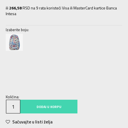
ili
266,58
RSD na 9 rata koristeći Visa ili MasterCard kartice Banca
Intesa
Izaberite boju:
BV
Univ.
Količina:
DODAJ U KORPU
Sačuvajte u listi želja