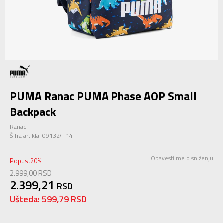
PUMA Ranac PUMA Phase AOP Small
Backpack
Ranac
Šifra artikla:
091324-14
Obavesti me o sniženju
Popust
20
%
2.999,00
RSD
2.399,21
RSD
Ušteda:
599,79
RSD