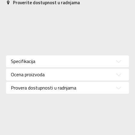
Proverite dostupnost u radnjama
Karakteristika
Vrednost
Kategorija
Ranac
Specifikacija
Pol
Unisex
Ocena proizvoda
Brend
PUMA
Uzrast
Za tinejdžere
Provera dostupnosti u radnjama
Namena
Lifestyle
SLIČNI PROIZVODI
Uvoznik
N Sport
Dobavljač
N Sport