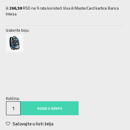
ili
266,58
RSD na 9 rata koristeći Visa ili MasterCard kartice Banca
Intesa
Izaberite boju:
BV
Univ.
Količina:
DODAJ U KORPU
Sačuvajte u listi želja