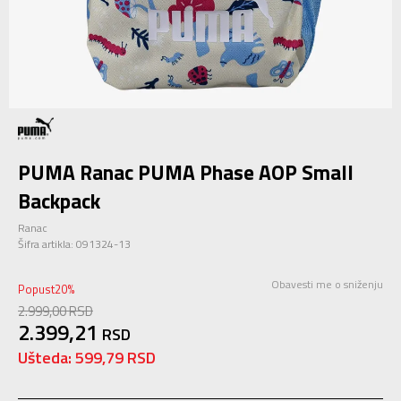
PUMA Ranac PUMA Phase AOP Small
Backpack
Ranac
Šifra artikla:
091324-13
Obavesti me o sniženju
Popust
20
%
2.999,00
RSD
2.399,21
RSD
Ušteda:
599,79
RSD