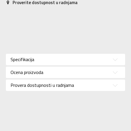
Proverite dostupnost u radnjama
Karakteristika
Vrednost
Kategorija
Ranac
Specifikacija
Pol
Unisex
Ocena proizvoda
Brend
PUMA
Uzrast
Za tinejdžere
Provera dostupnosti u radnjama
Namena
Lifestyle
SLIČNI PROIZVODI
Uvoznik
N Sport
Dobavljač
N Sport