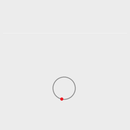
2.879,21
RSD
3.599,00
RSD
Popust
20
%
DODAJ U KORPU