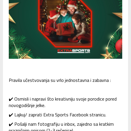
Pravila učestvovanja su vrlo jednostavna i zabavna :
✔️ Osmisli i napravi što kreativniju svoje porodice pored
novogodišnje jelke.
✔️ Lajkuj/ zaprati Extra Sports Facebook stranicu.
✔️ Pošalji nam fotografiju u inbox, zajedno sa kratkim
prazničnim opisom (2-3 rečenice).