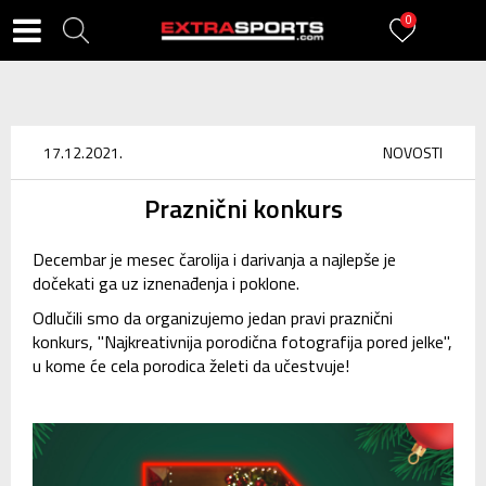
0
17.12.2021.
NOVOSTI
Praznični konkurs
Decembar je mesec čarolija i darivanja a najlepše je
dočekati ga uz iznenađenja i poklone.
Odlučili smo da organizujemo jedan pravi praznični
konkurs, "Najkreativnija porodična fotografija pored jelke",
u kome će cela porodica želeti da učestvuje!