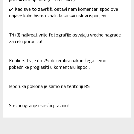
✔️ Kad sve to završiš, ostavi nam komentar ispod ove
objave kako bismo znali da su svi uslovi ispunjeni.
Tri (3) najkreativnije fotografije osvajaju vredne nagrade
za celu porodicu!
Konkurs traje do 25. decembra nakon čega ćemo
pobednike proglasiti u komentaru ispod .
Isporuka poklona je samo na teritoriji RS.
Srećno igranje i srećni praznici!
SLIČNI ČLANCI