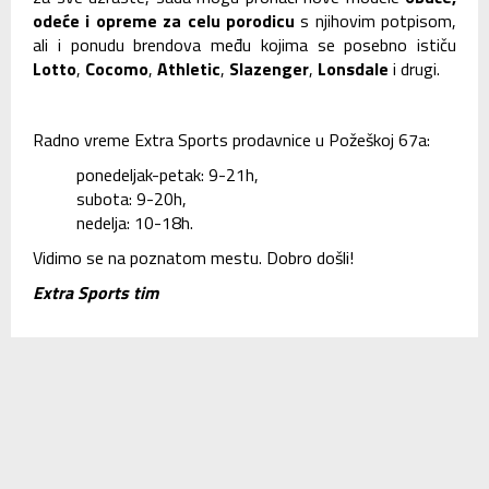
odeće i opreme za celu porodicu
s njihovim potpisom,
ali i ponudu brendova među kojima se posebno ističu
Lotto
,
Cocomo
,
Athletic
,
Slazenger
,
Lonsdale
i drugi.
Radno vreme Extra Sports prodavnice u Požeškoj 67a:
ponedeljak-petak: 9-21h,
subota: 9-20h,
nedelja: 10-18h.
Vidimo se na poznatom mestu. Dobro došli!
Extra Sports tim
SLIČNI ČLANCI