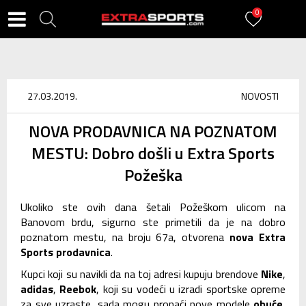
0
27.03.2019.
NOVOSTI
NOVA PRODAVNICA NA POZNATOM
MESTU: Dobro došli u Extra Sports
Požeška
Ukoliko ste ovih dana šetali Požeškom ulicom na
Banovom brdu, sigurno ste primetili da je na dobro
poznatom mestu, na broju 67a, otvorena
nova Extra
Sports prodavnica
.
Kupci koji su navikli da na toj adresi kupuju brendove
Nike
,
adidas
,
Reebok
, koji su vodeći u izradi sportske opreme
za sve uzraste, sada mogu pronaći nove modele
obuće,