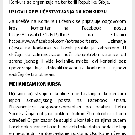
Konkurs se organizuje na teritoriji Republike Srbije.
USLOVI I OPIS UČESTVOVANJA NA KONKURSU
Za učešće na Konkursu učesnik se prijavljuje odgovorom
kroz komentar na Facebook postu
https://fb.watch/1vErPJdfnt/
na stranici
https://www.facebook.com/extrasportssrb. Uzimanje
učešća na konkursu sa lažnih profila je zabranjeno. U
slučaju da administrator uoči zloupotrebu stranice od
strane jednog ili više korisnika mreže, ovi korisnici bez
upozorenja biće diskvalifikovani iz konkursa i njihovi
sadržaji će biti obrisani.
MEHANIZAM KONKURSA
Učesnici učestvuju u konkursu ostavljanjem komentara
ispod aktivacijskog posta na Facebook strani.
Najzanimljiviji odgovori/komentari po odabiru Extra
Sports žirija dobijaju poklon. Nakon što dobitnici budu
određeni Organizator će stupiti u kontakt sa njima putem
Facebook stranice kako bi od dobitnika dobio podatke koji
su neophodni za dostavljanje poklona. Ukoliko je učesnik