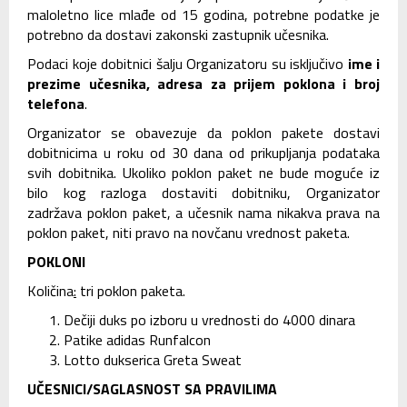
maloletno lice mlađe od 15 godina, potrebne podatke je
potrebno da dostavi zakonski zastupnik učesnika.
Podaci koje dobitnici šalju Organizatoru su isključivo
ime i
prezime učesnika, adresa za prijem poklona i broj
telefona
.
Organizator se obavezuje da poklon pakete dostavi
dobitnicima u roku od 30 dana od prikupljanja podataka
svih dobitnika. Ukoliko poklon paket ne bude moguće iz
bilo kog razloga dostaviti dobitniku, Organizator
zadržava poklon paket, a učesnik nama nikakva prava na
poklon paket, niti pravo na novčanu vrednost paketa.
POKLONI
Količina
:
tri poklon paketa.
Dečiji duks po izboru u vrednosti do 4000 dinara
Patike adidas Runfalcon
Lotto dukserica Greta Sweat
UČESNICI/SAGLASNOST SA PRAVILIMA