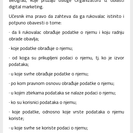
Beograd, koje pružaju usluge Organizatoru iz oblasti
digital marketing.
Učesnik ima pravo da zahteva da ga rukovalac istinito i
potpuno obavesti o tome:
· da li rukovalac obrađuje podatke o njemu i koju radnju
obrade obavlja;
· koje podatke obrađuje o njemu;
· od koga su prikupljeni podaci o njemu, tj. ko je izvor
podataka;
· u koje svrhe obrađuje podatke o njemu;
· po kom pravnom osnovu obrađuje podatke o njemu;
· u kojim zbirkama podataka se nalaze podaci o njemu;
· ko su korisnici podataka o njemu;
· koje podatke, odnosno koje vrste podataka o njemu
koriste;
· u koje svrhe se koriste podaci o njemu;