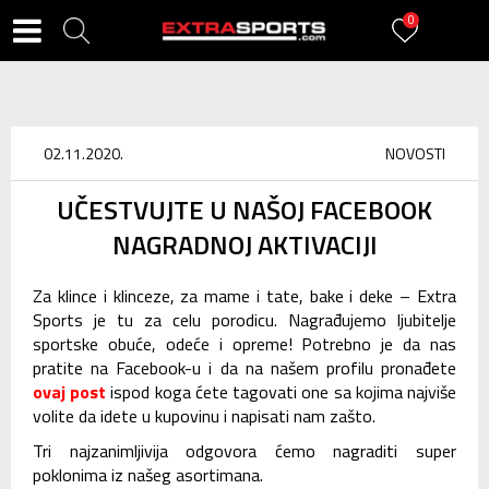
0
02.11.2020.
NOVOSTI
UČESTVUJTE U NAŠOJ FACEBOOK
NAGRADNOJ AKTIVACIJI
Za klince i klinceze, za mame i tate, bake i deke – Extra
Sports je tu za celu porodicu. Nagrađujemo ljubitelje
sportske obuće, odeće i opreme! Potrebno je da nas
pratite na Facebook-u i da na našem profilu pronađete
ovaj post
ispod koga ćete tagovati one sa kojima najviše
volite da idete u kupovinu i napisati nam zašto.
Tri najzanimljivija odgovora ćemo nagraditi super
poklonima iz našeg asortimana.