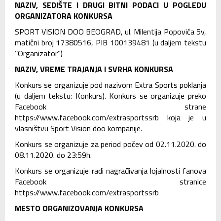
NAZIV, SEDIŠTE I DRUGI BITNI PODACI U POGLEDU
ORGANIZATORA KONKURSA
SPORT VISION DOO BEOGRAD, ul. Milentija Popovića 5v,
matični broj 17380516, PIB 100139481 (u daljem tekstu
’’Organizator”)
NAZIV, VREME TRAJANJA I SVRHA KONKURSA
Konkurs se organizuje pod nazivom Extra Sports poklanja
(u daljem tekstu: Konkurs). Konkurs se organizuje preko
Facebook strane
https://www.facebook.com/extrasportssrb
koja je u
vlasništvu Sport Vision doo kompanije.
Konkurs se organizuje za period počev od 02.11.2020. do
08.11.2020. do 23:59h.
Konkurs se organizuje radi nagrađivanja lojalnosti fanova
Facebook stranice
https://www.facebook.com/extrasportssrb
MESTO ORGANIZOVANJA KONKURSA