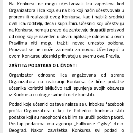
Na Konkursu ne mogu učestvovati lica zaposlena kod
Organizatora i lica koja su na bilo koji način učestvovala u
pripremi ili realizaciji ovog Konkursa, kao i najbliži srodnici
ovih lica: roditelji, deca i supružnici. Učesnici koji učestvuju
na Konkursu nemaju pravo da zahtevaju drugačiji proizvod
od onog koji je naveden u okviru aplikacije odnosno u ovim
Pravilima niti mogu tražiti novac umesto poklona.
Proizvod se ne može zameniti za novac. Učestvujući u
ovom Konkursu učesnici prihvataju u svemu ova Pravila.
ZAŠTITA PODATAKA O LIČNOSTI
Organizator odnosno lica angažovana od strane
Organizatora na realizaciji Konkursa će lične podatke
učesnika koristiti isključivo radi ispunjenja svojih obaveza
iz Konkursa i u druge svrhe ih neće koristiti.
Podaci koje učesnici ostave nalaze se u inboksu facebook
profila Organizatora u koji će Pobednici konkursa slati
podatke koji su neophodni da bi im se uručili poklon paketi.
Pristup podacima ima agencija „Fullhouse Ogilvy“ d.o.o.
Beograd. Nakon završetka Konkursa svi podaci o