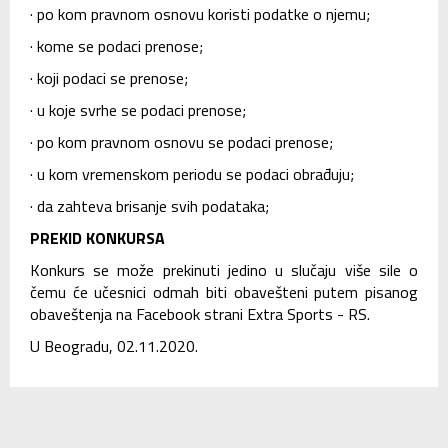
· po kom pravnom osnovu koristi podatke o njemu;
· kome se podaci prenose;
· koji podaci se prenose;
· u koje svrhe se podaci prenose;
· po kom pravnom osnovu se podaci prenose;
· u kom vremenskom periodu se podaci obrađuju;
· da zahteva brisanje svih podataka;
PREKID KONKURSA
Konkurs se može prekinuti jedino u slučaju više sile o
čemu će učesnici odmah biti obavešteni putem pisanog
obaveštenja na Facebook strani Extra Sports - RS.
U Beogradu, 02.11.2020.
SLIČNI ČLANCI