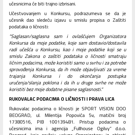
učesnicima će biti trajno izbrisani.
Učestvovanjem u Konkursu, podrazumeva se da je
učesnik dao sledeću izjavu u smislu propisa o Zaštiti
podataka o ličnosti:
“Saglasan/saglasna sam i ovlašćujem Organizatora
Konkursa da moje podatke, koje sam dostavio/dostavila
radi učešća u Konkursu, kao i moje podatke koji se u
smislu Zakona o zaštiti podataka o ličnosti smatraju
ličnim podacima, može koristiti samo u svrhu i za potrebe
sprovođenja Konkursa, da ih može objavljivati za vreme
trajanja Konkursa i do okončanja postupka
uručenja/slanja poklona i da ih u druge svrhe ne može
koristiti bez moje dodatne pisane saglasnosti.“
RUKOVALAC PODACIMA O LIČNOSTI I PRAVA LICA
Rukovalac podacima o ličnosti je SPORT VISION DOO
BEOGRAD, ul. Milentija Popovića 5v, matični broj
17380516, PIB 100139481. Pristup podacima o
učesnicima ima i agencija „Fullhouse Ogilvy“ d.o.o.