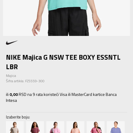
NIKE Majica G NSW TEE BOXY ESSNTL
LBR
Majica
Šifra artikla:
FZ5559-300
ili
0,00
RSD na 9 rata koristeći Visa ili MasterCard kartice Banca
Intesa
Izaberite boju: