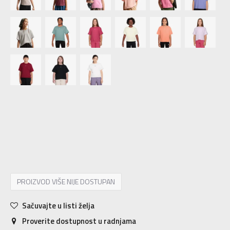
XS
7-8g.
S
9-10g.
M
11-12g.
L
12-13g.
XL
14-15g.
PROIZVOD VIŠE NIJE DOSTUPAN
Sačuvajte u listi želja
Proverite dostupnost u radnjama