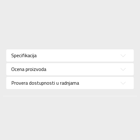
Karakteristika
Vrednost
Kategorija
Majica
Specifikacija
Pol
Za devojčice
Ocena proizvoda
Brend
NIKE
Uzrast
Za tinejdžere
Provera dostupnosti u radnjama
Namena
Lifestyle
Boja
Zelena
Uvoznik
Sport Time
Dobavljač
Sport Time