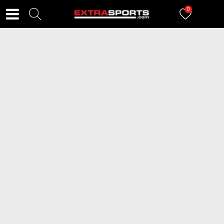
0
FILTERI
338
proizvoda
2=20
2=20
NIKE Dukserica Club
NIKE Dukserica Club