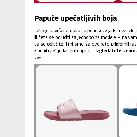
Papuče upečatljivih boja
Leto je savršeno doba da ponesete jarke i vesele
ili ćete se odlučiti za jednobojne modele – na vam
da se odlučite. I mi smo za ovo leto pripremili r
ispuniti još jedan kriterijum –
izgledaćete veoma
vas.