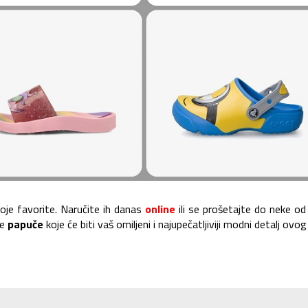
oje favorite. Naručite ih danas
online
ili se prošetajte do neke od
te
papuče
koje će biti vaš omiljeni i najupečatljiviji modni detalj ovog