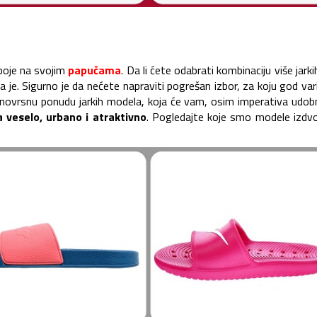
 boje na svojim
papučama
. Da li ćete odabrati kombinaciju više jarki
a je. Sigurno je da nećete napraviti pogrešan izbor, za koju god var
aznovrsnu ponudu jarkih modela, koja će vam, osim imperativa udob
 veselo, urbano i atraktivno
. Pogledajte koje smo modele izdvoj