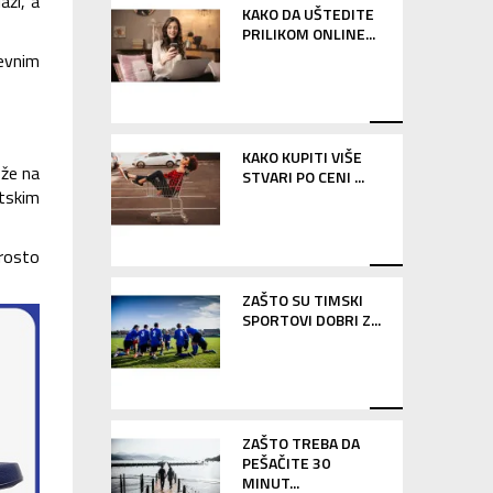
aži, a
KAKO DA UŠTEDITE
PRILIKOM ONLINE...
evnim
KAKO KUPITI VIŠE
ože na
STVARI PO CENI ...
rtskim
prosto
ZAŠTO SU TIMSKI
SPORTOVI DOBRI Z...
ZAŠTO TREBA DA
PEŠAČITE 30
MINUT...