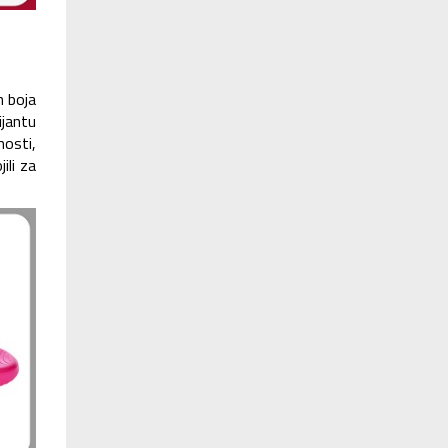
h boja
ijantu
nosti,
ili za