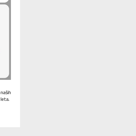
 naših
 leta.