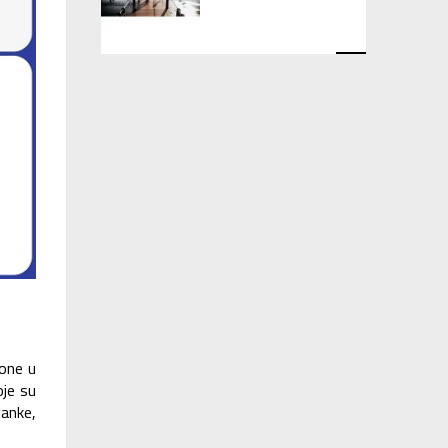
zone u
oje su
lanke,