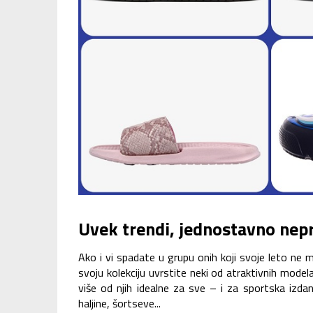
Uvek trendi, jednostavno nepr
Ako i vi spadate u grupu onih koji svoje leto ne 
svoju kolekciju uvrstite neki od atraktivnih mode
više od njih idealne za sve – i za sportska izdan
haljine, šortseve...