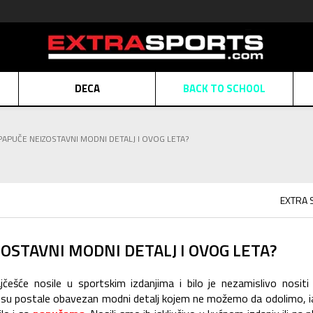
DECA
BACK TO SCHOOL
Obaveštenje o promeni naziva kompanije
Pogledaj više
PAPUČE NEIZOSTAVNI MODNI DETALJ I OVOG LETA?
POZOVITE NAS
011 422 1430
ATE
Kreditnim karticama BANCA INTESA platite na 9 mesečnih rata bez kamat
ALNA PRODAJA
kupovina putem administrativne zabrane do 12 rata.
Pogle
EXTRA 
N KARTICA
Nekoliko klikova do savršenog poklona za vaše najdraže
Pogl
OSTAVNI MODNI DETALJ I OVOG LETA?
češće nosile u sportskim izdanjima i bilo je nezamislivo nositi
su postale obavezan modni detalj kojem ne možemo da odolimo, i