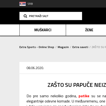
SRB
PRETRAŽI SAJT
MUŠKARCI
ŽENE
Extra Sports - Online Shop
Magazin
Extra saveti
ZAŠTO SU 
PLAĆANJE NA R
SINDIK
08.06.2020.
E-POKLO
ZAŠTO SU PAPUČE NEIZ
Do pre samo nekoliko godina,
patike
su se naj
elegantnije odevne komade. U međuvremenu, one 