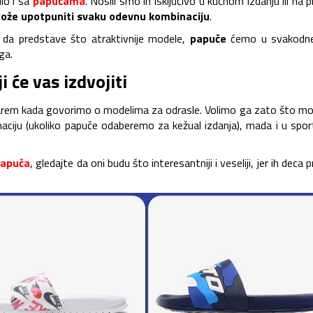
ilo i sa
papučama
. Nosili smo ih isključivo u kućnom izdanju ili na pl
 može upotpuniti svaku odevnu kombinaciju
.
 da predstave što atraktivnije modele,
papuče
ćemo u svakodn
ga.
 će vas izdvojiti
 barem kada govorimo o modelima za odrasle. Volimo ga zato što m
naciju (ukoliko papuče odaberemo za kežual izdanja), mada i u spo
papuča
, gledajte da oni budu što interesantniji i veseliji, jer ih deca 