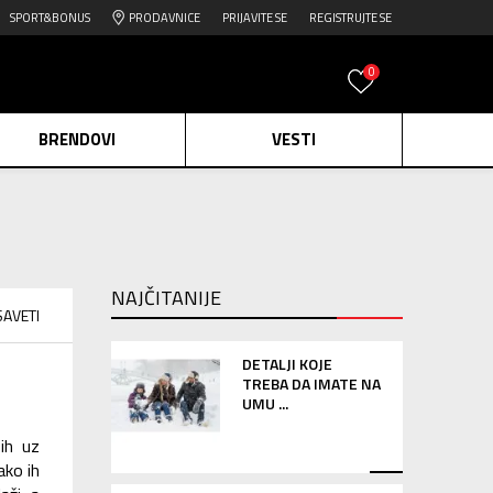
SPORT&BONUS
PRODAVNICE
PRIJAVITE SE
REGISTRUJTE SE
0
BRENDOVI
VESTI
e.
Pogledaj više
daj više
NAJČITANIJE
SAVETI
edaj više
DETALJI KOJE
TREBA DA IMATE NA
UMU ...
 ih uz
ako ih