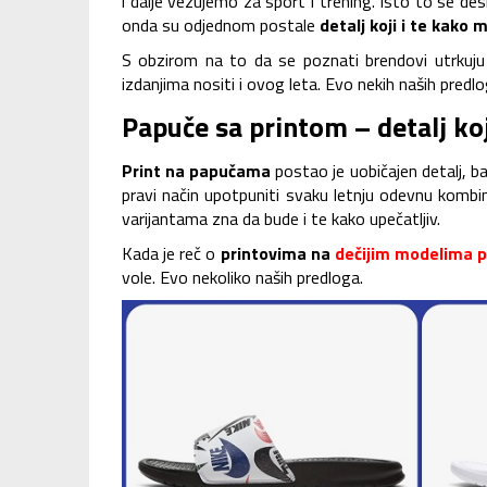
i dalje vezujemo za sport i trening. Isto to se des
onda su odjednom postale
detalj koji i te kako
S obzirom na to da se poznati brendovi utrkuju
izdanjima nositi i ovog leta. Evo nekih naših predlo
Papuče sa printom – detalj koji
Print na papučama
postao je uobičajen detalj,
pravi način upotpuniti svaku letnju odevnu kombi
varijantama zna da bude i te kako upečatljiv.
Kada je reč o
printovima na
dečijim modelima 
vole. Evo nekoliko naših predloga.