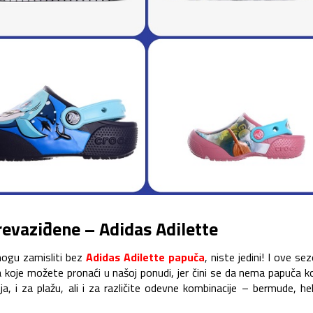
evaziđene – Adidas Adilette
mogu zamisliti bez
Adidas Adilette papuča
, niste jedini! I ove se
la koje možete pronaći u našoj ponudi, jer čini se da nema papuča k
ja, i za plažu, ali i za različite odevne kombinacije – bermude, he