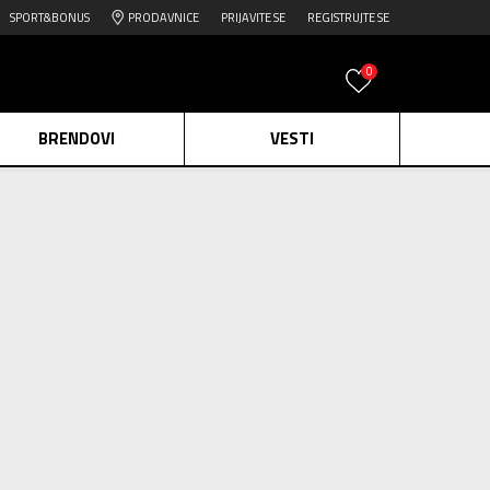
SPORT&BONUS
PRODAVNICE
PRIJAVITE SE
REGISTRUJTE SE
0
BRENDOVI
VESTI
e.
Pogledaj više
745
proizvoda
daj više
 promo
Obriši sve
edaj više
2=20