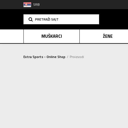
SRB
PRETRAŽI SAJT
MUŠKARCI
ŽENE
Extra Sports - Online Shop
Proizvodi
PLAĆANJE NA R
OBUĆA
(267)
SINDIK
Sortiraj
ODEĆA
(353)
E-POKLO
OPREMA
(125)
Resetujte filtere
2=20
POL
Za muškarce (258)
Za žene (150)