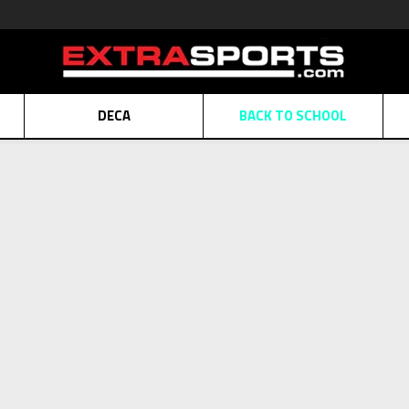
DECA
BACK TO SCHOOL
Obaveštenje o promeni naziva kompanije
Pogledaj više
POZOVITE NAS
011 422 1430
ATE
Kreditnim karticama BANCA INTESA platite na 9 mesečnih rata bez kamat
ALNA PRODAJA
kupovina putem administrativne zabrane do 12 rata.
Pogle
Lista: Nike i adidas
N KARTICA
Nekoliko klikova do savršenog poklona za vaše najdraže
Pogl
2=20
2=20