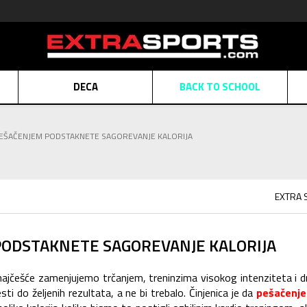
DECA
BACK TO SCHOOL
Obaveštenje o promeni naziva kompanije
Pogledaj više
PEŠAČENJEM PODSTAKNETE SAGOREVANJE KALORIJA
POZOVITE NAS
011 422 1430
ATE
Kreditnim karticama BANCA INTESA platite na 9 mesečnih rata bez kamat
ALNA PRODAJA
kupovina putem administrativne zabrane do 12 rata.
Pogle
EXTRA 
N KARTICA
Nekoliko klikova do savršenog poklona za vaše najdraže
Pogl
PODSTAKNETE SAGOREVANJE KALORIJA
ajčešće zamenjujemo trčanjem, treninzima visokog intenziteta i 
i do željenih rezultata, a ne bi trebalo. Činjenica je da
pešačenj