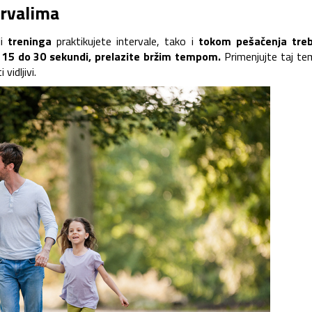
ervalima
li
treninga
praktikujete intervale, tako i
tokom pešačenja tre
d 15 do 30 sekundi, prelazite bržim tempom.
Primenjujte taj t
vidljivi.