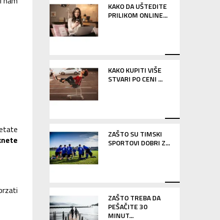
li nam
KAKO DA UŠTEDITE
PRILIKOM ONLINE...
KAKO KUPITI VIŠE
STVARI PO CENI ...
šetate
ZAŠTO SU TIMSKI
knete
SPORTOVI DOBRI Z...
brzati
ZAŠTO TREBA DA
PEŠAČITE 30
MINUT...