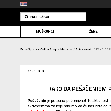
SRB
PRETRAŽI SAJT
MUŠKARCI
ŽENE
Extra Sports - Online Shop
Magazin
Extra saveti
KAKO DA 
PLAĆANJE NA R
SINDIK
14.05.2020.
E-POKLO
KAKO DA PEŠAČENJEM 
Pešačenje
je potpuno potcenjeno! Tu aktivnost n
aktivnostima za koje mislimo da će nas brže dovest