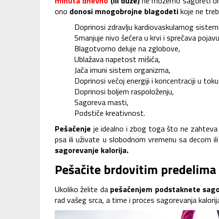
minuta dnevno
(ili duže)
ne možemo sagoreti onoli
ono
donosi mnogobrojne blagodeti
koje ne tre
Doprinosi zdravlju kardiovaskularnog sistem
Smanjuje nivo šećera u krvi i sprečava pojavu
Blagotvorno deluje na zglobove,
Ublažava napetost mišića,
Jača imuni sistem organizma,
Doprinosi većoj energiji i koncentraciji u tok
Doprinosi boljem raspoloženju,
Sagoreva masti,
Podstiče kreativnost.
Pešačenje
je idealno i zbog toga što ne zahteva
psa ili uživate u slobodnom vremenu sa decom ili
sagorevanje kalorija.
Pešačite brdovitim predelima
Ukoliko želite da
pešačenjem podstaknete sagor
rad vašeg srca, a time i proces sagorevanja kalorij