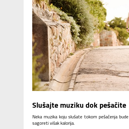
Slušajte muziku dok pešačite
Neka muzika koju slušate tokom pešačenja bude b
sagoreti višak kalorija.