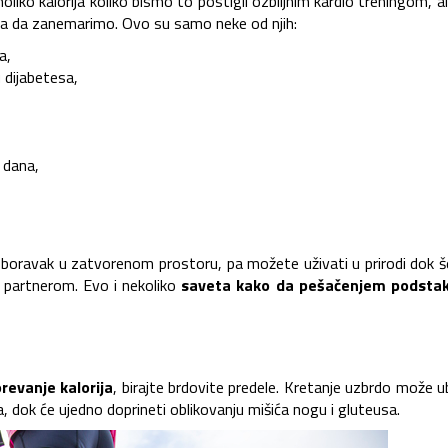
ko kalorija koliko bismo to postigli ozbiljnim kardio treningom, a
ba da zanemarimo. Ovo su samo neke od njih:
a,
 dijabetesa,
u dana,
 boravak u zatvorenom prostoru, pa možete uživati u prirodi dok 
 partnerom. Evo i nekoliko
saveta kako da pešačenjem podsta
evanje kalorija
, birajte brdovite predele. Kretanje uzbrdo može u
a, dok će ujedno doprineti oblikovanju mišića nogu i gluteusa.