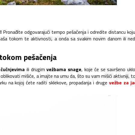
e!
Pronađite odgovarajući tempo pešačenja i odredite distancu koj
naša tokom te aktivnosti, a onda sa svakim novim danom ili ned
i tokom pešačenja
,
čučnjevima
ili drugim
vežbama snage
, koje će se savršeno uklo
oblikovati mišiće, a imajte na umu da, što su vam mišići aktivniji, t
arku na kojoj ćete raditi sklekove, propadanja i druge
vežbe za ja