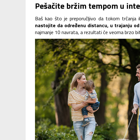
Pešačite bržim tempom u int
Baš kao što je preporučljivo da tokom trčanja i
nastojite da određenu distancu, u trajanju o
najmanje 10 navrata, a rezultati će veoma brzo biti 