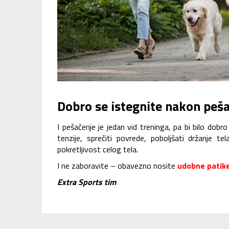
Dobro se istegnite nakon peš
I pešačenje je jedan vid treninga, pa bi bilo dob
tenzije, sprečiti povrede, poboljšati držanje te
pokretljivost celog tela.
I ne zaboravite – obavezno nosite
udobne patik
Extra Sports tim