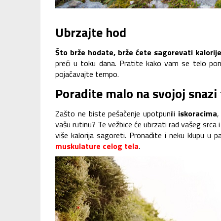
Ubrzajte hod
Što brže hodate, brže ćete sagorevati kalorij
preći u toku dana. Pratite kako vam se telo po
pojačavajte tempo.
Poradite malo na svojoj snaz
Zašto ne biste pešačenje upotpunili
iskoracima
vašu rutinu? Te vežbice će ubrzati rad vašeg srca i 
više kalorija sagoreti. Pronađite i neku klupu u p
muskulature celog tela
.