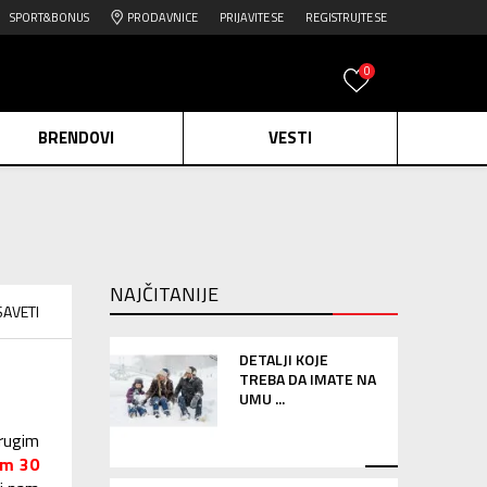
SPORT&BONUS
PRODAVNICE
PRIJAVITE SE
REGISTRUJTE SE
0
BRENDOVI
VESTI
e.
Pogledaj više
daj više
NAJČITANIJE
SAVETI
edaj više
DETALJI KOJE
TREBA DA IMATE NA
UMU ...
drugim
em 30