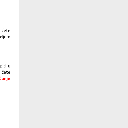
u ćete
eljom
piti u
o ćete
čanje