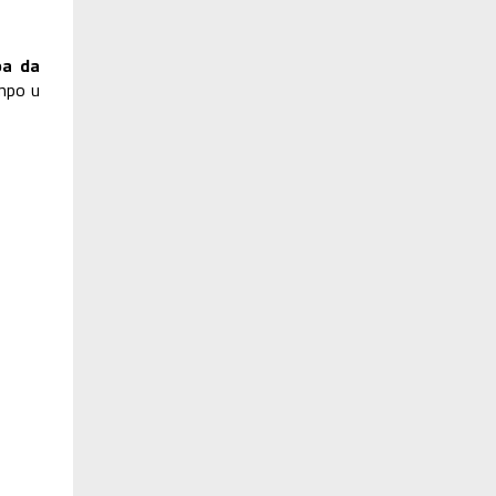
ba da
empo u