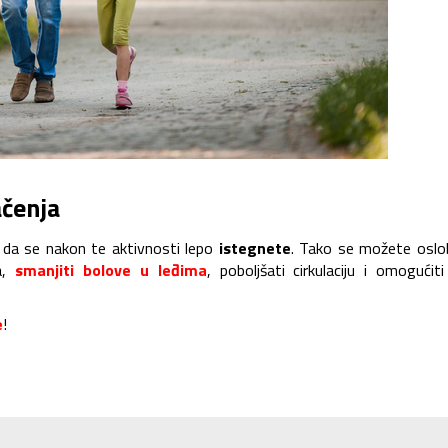
ačenja
ro da se nakon te aktivnosti lepo
istegnete
. Tako se možete oslo
la,
smanjiti bolove u leđima
, poboljšati cirkulaciju i omogućiti
e
!